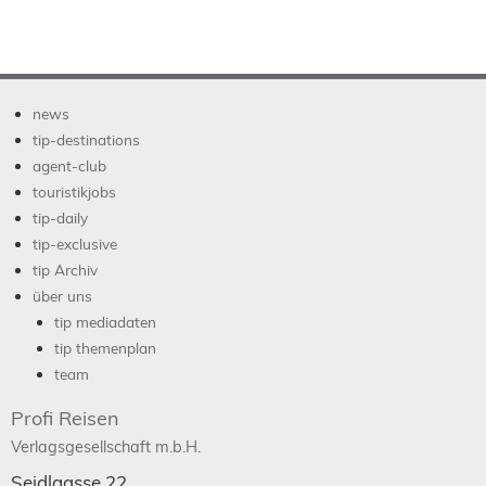
news
tip-destinations
agent-club
touristikjobs
tip-daily
tip-exclusive
tip Archiv
über uns
tip mediadaten
tip themenplan
team
Profi Reisen
Verlagsgesellschaft m.b.H.
Seidlgasse 22