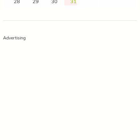
28
29
30
31
Advertising