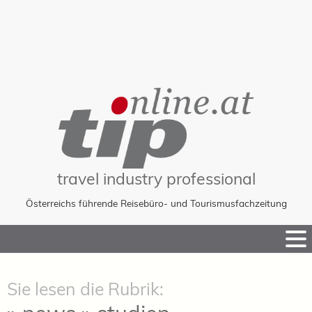
travel industry professional
Österreichs führende Reisebüro- und Tourismusfachzeitung
Skip
to
Content
Sie lesen die Rubrik: