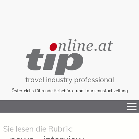
travel industry professional
Österreichs führende Reisebüro- und Tourismusfachzeitung
Skip
to
Content
Sie lesen die Rubrik: