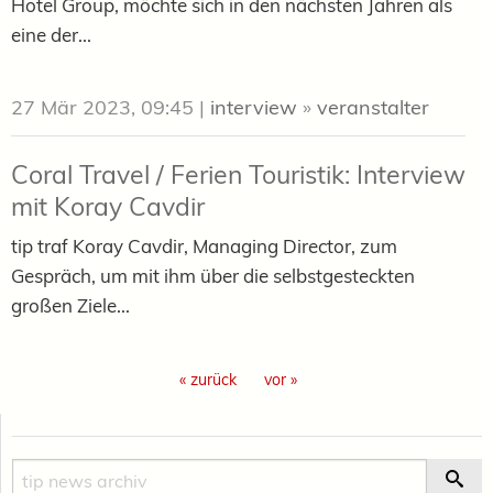
Hotel Group, möchte sich in den nächsten Jahren als
eine der...
27 Mär 2023, 09:45
|
interview
»
veranstalter
Coral Travel / Ferien Touristik: Interview
mit Koray Cavdir
tip traf Koray Cavdir, Managing Director, zum
Gespräch, um mit ihm über die selbstgesteckten
großen Ziele...
« zurück
vor »
Suche
Suc