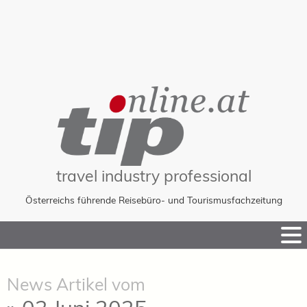
travel industry professional
Österreichs führende Reisebüro- und Tourismusfachzeitung
Skip
to
Content
News Artikel vom