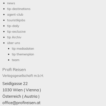
news
tip-destinations
agent-club
touristikjobs
tip-daily
tip-exclusive
tip Archiv
über uns
tip mediadaten
tip themenplan
team
Profi Reisen
Verlagsgesellschaft m.b.H.
Seidlgasse 22
1030
Wien
( Vienna )
Österreich (
Austria
)
office@profireisen.at