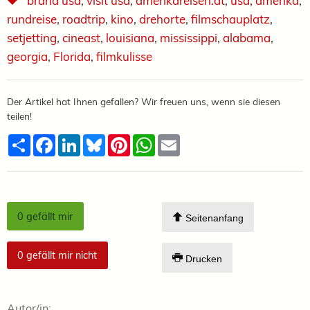
brand usa
,
visit usa
,
amerikareisen.at
,
usa
,
amerika
,
rundreise
,
roadtrip
,
kino
,
drehorte
,
filmschauplatz
,
setjetting
,
cineast
,
louisiana
,
mississippi
,
alabama
,
georgia
,
Florida
,
filmkulisse
Der Artikel hat Ihnen gefallen? Wir freuen uns, wenn sie diesen
teilen!
Teilen
Facebook
LinkedIn
Bluesky
Pinterest
WhatsApp
Email
0
gefällt mir
Seitenanfang
0
gefällt mir nicht
Drucken
Autor/in: