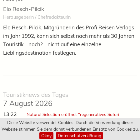
Elo Resch-Pilcik
Herausgeberin / Chefredakteurin
Elo Resch-Pilcik, Mitgründerin des Profi Reisen Verlags
im Jahr 1992, kann sich selbst nach mehr als 30 Jahren
Touristik - noch? - nicht auf eine einzelne
Lieblingsdestination festlegen.
Touristiknews des Tages
7 August 2026
13:22
Natural Selection eröffnet "regeneratives Safari-
Camp"
Diese Website verwendet Cookies. Durch die Verwendung dieser
12:49
Website stimmen Sie dem damit verbundenen Einsatz von Cookies zu.
Explora III in Jungfernsaison gestartet
Okay
Datenschutzerklärung
12:30
Play off: Sonderflug nach Glasgow mit LASK Linz