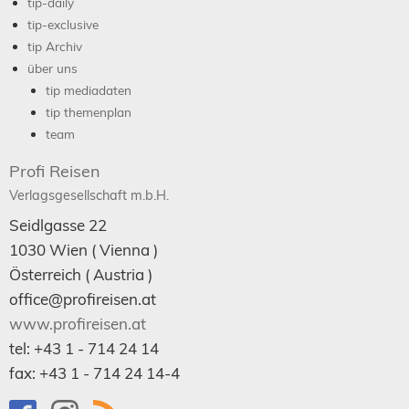
tip-daily
tip-exclusive
tip Archiv
über uns
tip mediadaten
tip themenplan
team
Profi Reisen
Verlagsgesellschaft m.b.H.
Seidlgasse 22
1030
Wien
( Vienna )
Österreich (
Austria
)
office@profireisen.at
www.profireisen.at
tel:
+43 1 - 714 24 14
fax:
+43 1 - 714 24 14-4