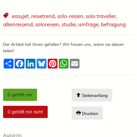
easyjet
,
reisetrend
,
solo-reisen
,
solo traveller
,
alleinreisend
,
soloreisen
,
studie
,
umfrage
,
befragung
Der Artikel hat Ihnen gefallen? Wir freuen uns, wenn sie diesen
teilen!
Teilen
Facebook
LinkedIn
Bluesky
Pinterest
WhatsApp
Email
0
gefällt mir
Seitenanfang
0
gefällt mir nicht
Drucken
Autor/in: