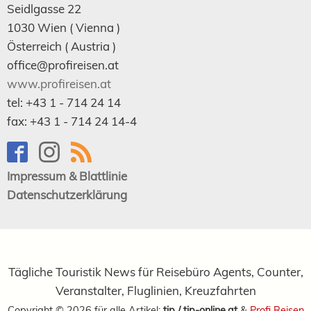
Seidlgasse 22
1030
Wien
( Vienna )
Österreich (
Austria
)
office@profireisen.at
www.profireisen.at
tel:
+43 1 - 714 24 14
fax:
+43 1 - 714 24 14-4
Impressum & Blattlinie
Datenschutzerklärung
Tägliche Touristik News für Reisebüro Agents, Counter,
Veranstalter, Fluglinien, Kreuzfahrten
Copyright ©
2026
für alle Artikel:
tip / tip-online.at
&
Profi Reisen